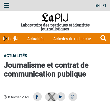
EN
|
PT
Laboratoire des pratiques et identités
journalistiques
Le LaPIJ
Actualités
Activités de recherche
Membres
Les Carnets du LaPIJ
Boîte à outils
ACTUALITÉS
Publications
Journalisme et contrat de
communication publique
8 février 2021