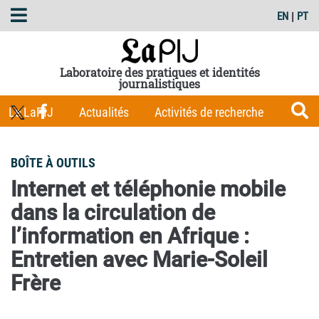
EN
|
PT
Laboratoire des pratiques et identités
journalistiques
Le LaPIJ
Actualités
Activités de recherche
Membres
Les Carnets du LaPIJ
Boîte à outils
BOÎTE À OUTILS
Publications
Internet et téléphonie mobile
dans la circulation de
l’information en Afrique :
Entretien avec Marie-Soleil
Frère