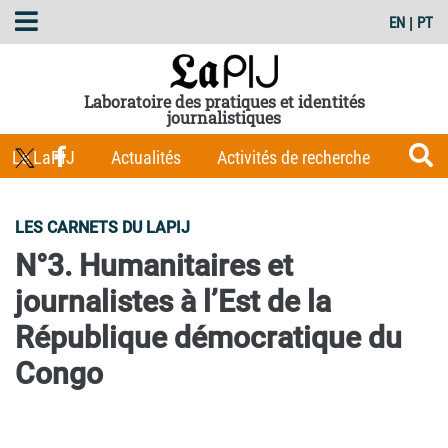
EN
|
PT
Laboratoire des pratiques et identités
journalistiques
Le LaPIJ
Actualités
Activités de recherche
Membres
Les Carnets du LaPIJ
Boîte à outils
LES CARNETS DU LAPIJ
Publications
N°3. Humanitaires et
journalistes à l’Est de la
République démocratique du
Congo