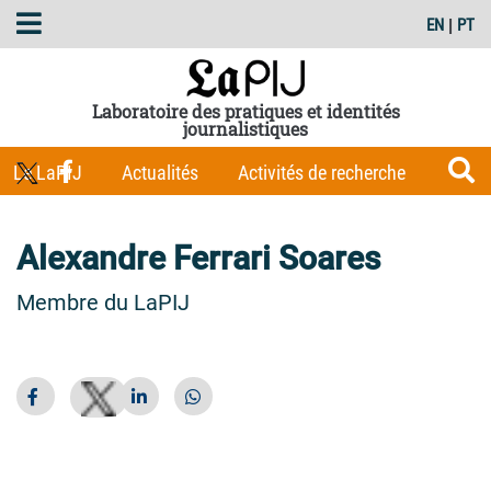
EN
|
PT
Laboratoire des pratiques et identités
journalistiques
Le LaPIJ
Actualités
Activités de recherche
Membres
Les Carnets du LaPIJ
Boîte à outils
Alexandre Ferrari Soares
Publications
Membre du LaPIJ