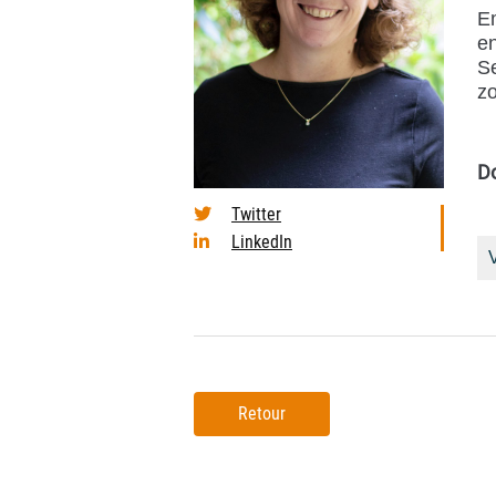
Em
en
Se
zo
D
Twitter
LinkedIn
V
Retour