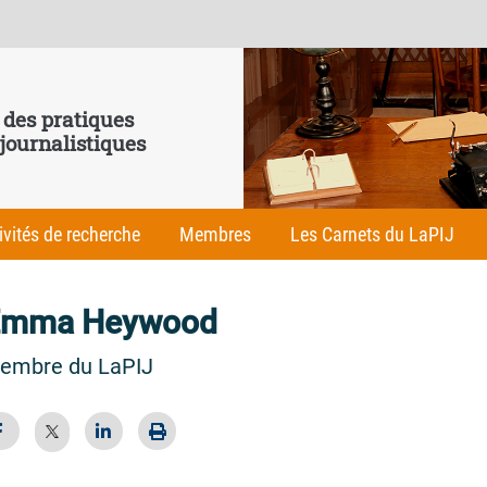
 des pratiques
 journalistiques
ivités de recherche
Membres
Les Carnets du LaPIJ
Emma Heywood
embre du LaPIJ