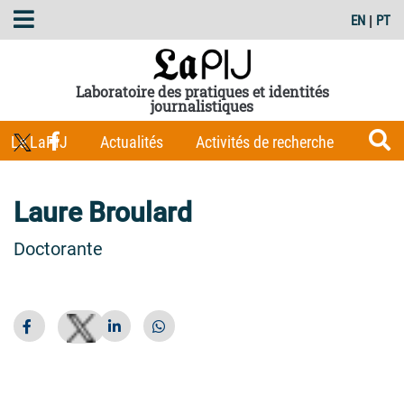
EN
|
PT
Laboratoire des pratiques et identités
journalistiques
Le LaPIJ
Actualités
Activités de recherche
Membres
Les Carnets du LaPIJ
Boîte à outils
Laure Broulard
Publications
Doctorante