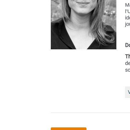
Ma
l’
id
j
D
T
de
so
V