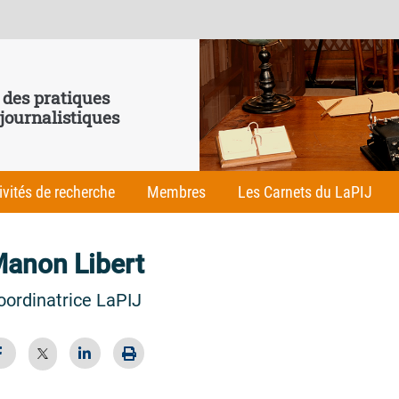
 des pratiques
 journalistiques
ivités de recherche
Membres
Les Carnets du LaPIJ
anon Libert
oordinatrice LaPIJ