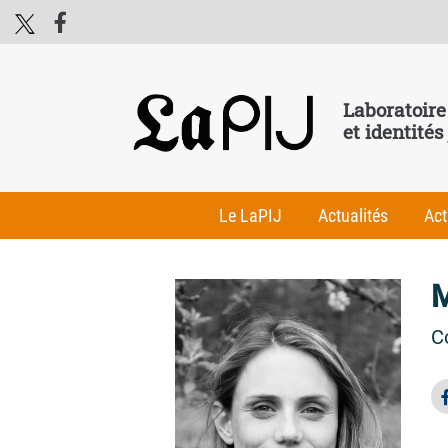
Laboratoire
et identités
Le LaPIJ
Actualités
Act
M
C