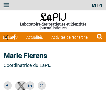
EN
|
PT
Laboratoire des pratiques et identités
journalistiques
Le LaPIJ
Actualités
Activités de recherche
Membres
Les Carnets du LaPIJ
Boîte à outils
Marie Fierens
Publications
Coordinatrice du LaPIJ