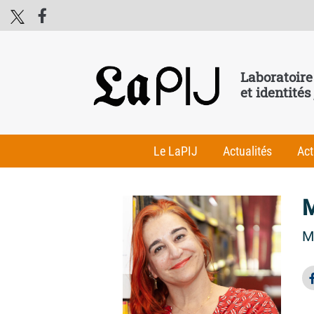
Laboratoire
et identités
Le LaPIJ
Actualités
Act
M
M