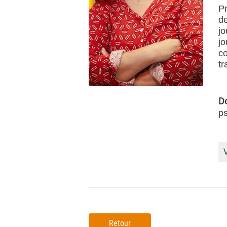
Pr
de
jo
jo
co
tr
D
ps
V
Retour