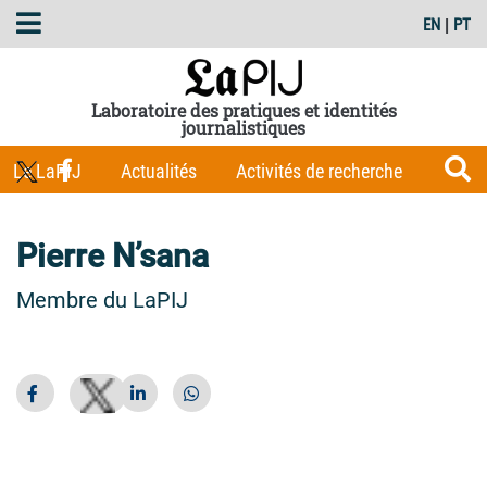
EN
|
PT
Laboratoire des pratiques et identités
journalistiques
Le LaPIJ
Actualités
Activités de recherche
Membres
Les Carnets du LaPIJ
Boîte à outils
Pierre N’sana
Publications
Membre du LaPIJ