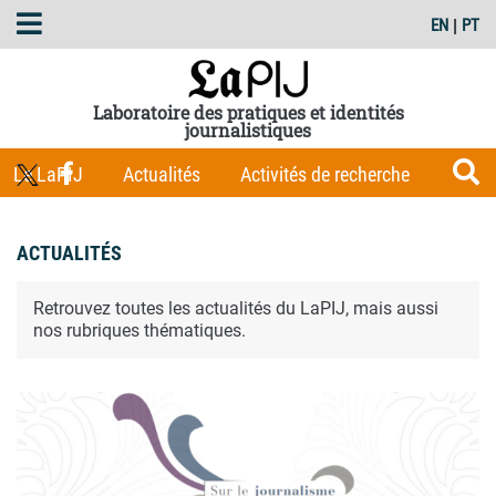
EN
|
PT
Laboratoire des pratiques et identités
journalistiques
Le LaPIJ
Actualités
Activités de recherche
Membres
Les Carnets du LaPIJ
Boîte à outils
ACTUALITÉS
Publications
Retrouvez toutes les actualités du LaPIJ, mais aussi
nos rubriques thématiques.