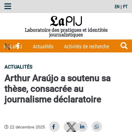
EN
|
PT
Laboratoire des pratiques et identités
journalistiques
Le LaPIJ
Actualités
Activités de recherche
Membres
Les Carnets du LaPIJ
Boîte à outils
ACTUALITÉS
Publications
Arthur Araújo a soutenu sa
thèse, consacrée au
journalisme déclaratoire
22 décembre 2025