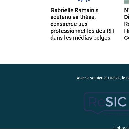
Gabrielle Ramain a
N
soutenu sa thèse,
D
consacrée aux
R
professionnel·les des RH
H
dans les médias belges
C
Avec le soutien du ReSIC, le C
Laborato