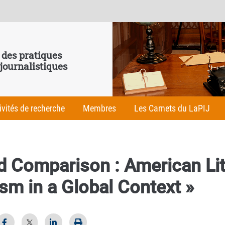
 des pratiques
 journalistiques
ivités de recherche
Membres
Les Carnets du LaPIJ
d Comparison : American Lit
sm in a Global Context »