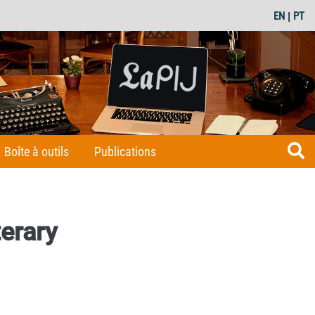
EN
|
PT
Boîte à outils
Publications
erary