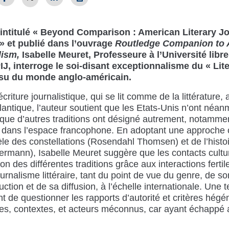
 intitulé « Beyond Comparison : American Literary Jo
» et publié dans l’ouvrage
Routledge Companion to 
lism,
Isabelle Meuret, Professeure à l’Université libr
, interroge le soi-disant exceptionnalisme du « Lit
ssu du monde anglo-américain.
écriture journalistique, qui se lit comme de la littérature,
tlantique, l’auteur soutient que les Etats-Unis n’ont néan
ue d’autres traditions ont désigné autrement, notammen
» dans l’espace francophone. En adoptant une approche 
le des constellations (Rosendahl Thomsen) et de l’histoi
mann), Isabelle Meuret suggère que les contacts cultu
on des différentes traditions grâce aux interactions fertil
ournalisme littéraire, tant du point de vue du genre, de s
ction et de sa diffusion, à l’échelle internationale. Une 
 de questionner les rapports d’autorité et critères hég
tes, contextes, et acteurs méconnus, car ayant échappé 