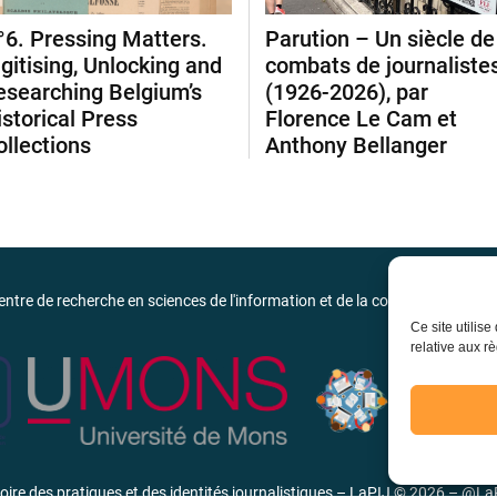
°6. Pressing Matters.
Parution – Un siècle de
igitising, Unlocking and
combats de journaliste
esearching Belgium’s
(1926-2026), par
istorical Press
Florence Le Cam et
ollections
Anthony Bellanger
entre de recherche en sciences de l'information et de la communication de 
Ce site utilis
relative aux rè
ire des pratiques et des identités journalistiques – LaPIJ © 2026 –
@La