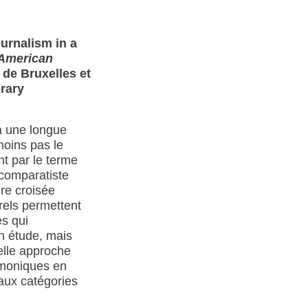
urnalism in a
American
e de Bruxelles et
erary
 a une longue
moins pas le
t par le terme
comparatiste
re croisée
rels permettent
es qui
on étude, mais
telle approche
émoniques en
aux catégories