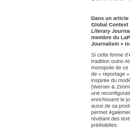
Dans un article
Global Context 
Literary Journa
membre du LaPIJ
Journalism » i
Si cette forme d’
tradition outre-A
monopole de ce q
de « reportage 
inspirée du modè
(Werner & Zimmer
une reconfigurati
enrichissent le j
aussi de sa produ
permet également
révélant des tex
préétablies.