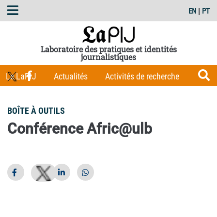
EN
|
PT
Laboratoire des pratiques et identités
journalistiques
Le LaPIJ
Actualités
Activités de recherche
Membres
Les Carnets du LaPIJ
Boîte à outils
BOÎTE À OUTILS
Publications
Conférence Afric@ulb