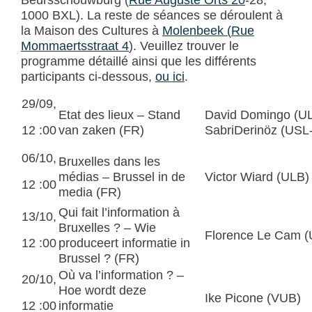
1000 BXL). La reste de séances se déroulent à
la Maison des Cultures à
Molenbeek (
Rue
Mommaertsstraat 4
). Veuillez trouver le
programme détaillé ainsi que les différents
participants ci-dessous,
ou ici
.
29/09,
Etat des lieux – Stand
David Domingo (UL
12 :00
van zaken (FR)
SabriDerinöz (USL
06/10,
Bruxelles dans les
médias – Brussel in de
Victor Wiard (ULB)
12 :00
media (FR)
Qui fait l’information à
13/10,
Bruxelles ? – Wie
Florence Le Cam (
12 :00
produceert informatie in
Brussel ? (FR)
Où va l’information ? –
20/10,
Hoe wordt deze
Ike Picone (VUB)
12 :00
informatie