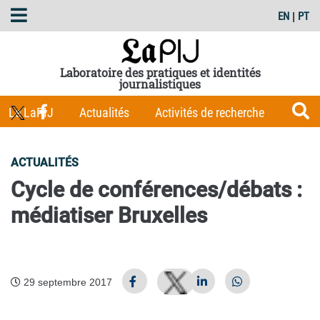
EN
|
PT
Laboratoire des pratiques et identités
journalistiques
Le LaPIJ
Actualités
Activités de recherche
Membres
Les Carnets du LaPIJ
Boîte à outils
ACTUALITÉS
Publications
Cycle de conférences/débats :
médiatiser Bruxelles
29 septembre 2017