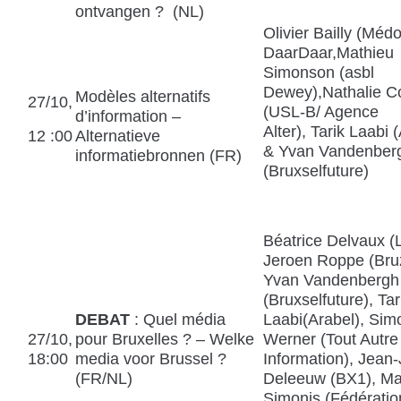
ontvangen ? (NL)
Olivier Bailly (Médo
DaarDaar,Mathieu
Simonson (asbl
Dewey),Nathalie C
Modèles alternatifs
27/10,
(USL-B/ Agence
d’information –
Alter), Tarik Laabi 
12 :00
Alternatieve
& Yvan Vandenber
informatiebronnen (FR)
(Bruxselfuture)
Béatrice Delvaux (L
Jeroen Roppe (Bru
Yvan Vandenbergh
(Bruxselfuture), Tar
DEBAT
: Quel média
Laabi(Arabel), Sim
27/10,
pour Bruxelles ? – Welke
Werner (Tout Autre
18:00
media voor Brussel ?
Information), Jean
(FR/NL)
Deleeuw (BX1), Ma
Simonis (Fédératio