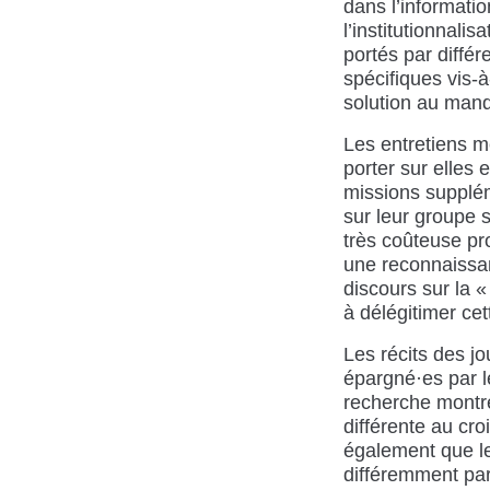
dans l’informati
l’institutionnal
portés par différ
spécifiques vis-
solution au manq
Les entretiens me
porter sur elles
missions supplé
sur leur groupe 
très coûteuse pro
une reconnaissan
discours sur la 
à délégitimer cet
Les récits des jo
épargné·es par l
recherche montre
différente au cro
également que le
différemment par