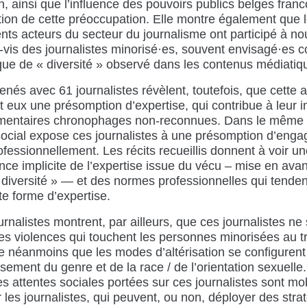
on, ainsi que l’influence des pouvoirs publics belges fra
isation de cette préoccupation. Elle montre également que
ents acteurs du secteur du journalisme ont participé à nou
à-vis des journalistes minorisé·es, souvent envisagé·es
ue de « diversité » observé dans les contenus médiatiq
nés avec 61 journalistes révèlent, toutefois, que cette a
 et eux une présomption d’expertise, qui contribue à leur
mentaires chronophages non-reconnues. Dans le même te
social expose ces journalistes à une présomption d’enga
fessionnellement. Les récits recueillis donnent à voir un
ce implicite de l’expertise issue du vécu – mise en avan
« diversité » — et des normes professionnelles qui tende
te forme d’expertise.
urnalistes montrent, par ailleurs, que ces journalistes ne
es violences qui touchent les personnes minorisées au tr
 néanmoins que les modes d’altérisation se configuren
isement du genre et de la race / de l’orientation sexuelle.
s attentes sociales portées sur ces journalistes sont mo
 les journalistes, qui peuvent, ou non, déployer des stra