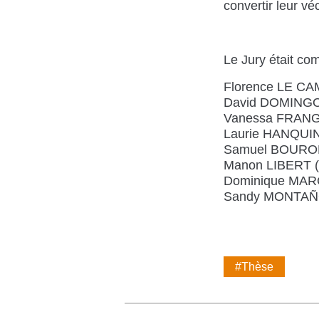
convertir leur v
Le Jury était c
Florence LE CAM 
David DOMINGO (U
Vanessa FRANGVI
Laurie HANQUINET
Samuel BOURON 
Manon LIBERT (U
Dominique MAR
Sandy MONTAÑOL
#Thèse