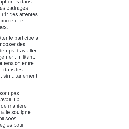
ncophones dans
 les cadrages
rrir des attentes
 comme une
ues.
ttente participe à
 imposer des
mps, travailler
gement militant,
e tension entre
t dans les
nt simultanément
 sont pas
avail. La
t de manière
 Elle souligne
bilisées
tégies pour