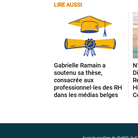
LIRE AUSSI
Gabrielle Ramain a
N
soutenu sa thèse,
D
consacrée aux
R
professionnel·les des RH
H
dans les médias belges
C