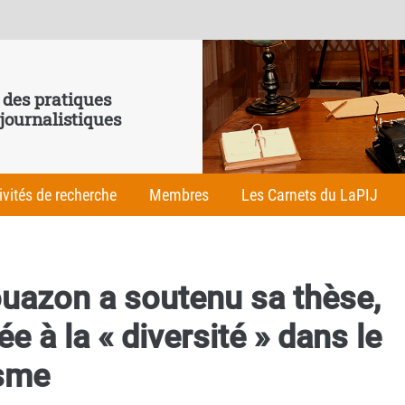
 des pratiques
 journalistiques
ivités de recherche
Membres
Les Carnets du LaPIJ
ouazon a soutenu sa thèse,
e à la « diversité » dans le
isme