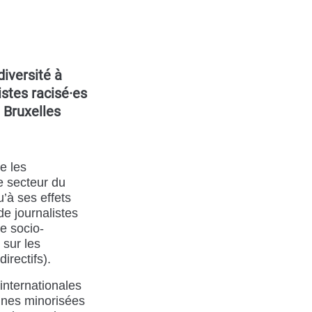
iversité à
istes racisé·es
e Bruxelles
re les
e secteur du
’à ses effets
de journalistes
e socio-
 sur les
irectifs).
internationales
nnes minorisées