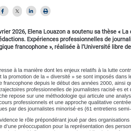
vrier 2026, Elena Louazon a soutenu sa thèse « La d
édactions. Expériences professionnelles de journal
ique francophone », réalisée à l’Université libre d
éresse à la manière dont les enjeux relatifs à la lutte cont
t la promotion de la « diversité » se sont imposés dans l
e francophone depuis le début des années 2000, ainsi qu
trajectoires professionnelles de journalistes racisé·es et 
he repose sur une méthodologie qui articule une analys
scours professionnels et une approche qualitative centrée
es par des journalistes minorisé·es (61 entretiens semi-d
vidence le rôle prépondérant joué par des organisations 
e d’une préoccupation pour la représentation des perso