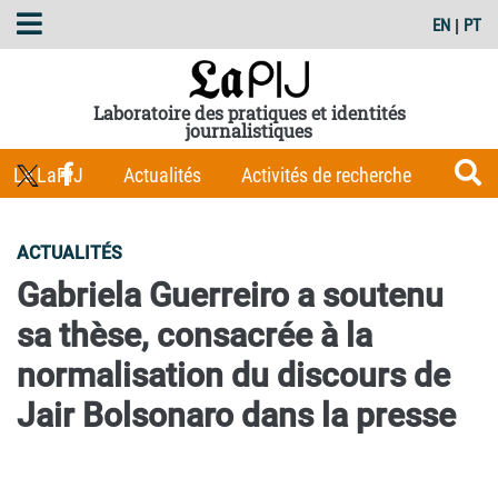
EN
|
PT
Laboratoire des pratiques et identités
journalistiques
Le LaPIJ
Actualités
Activités de recherche
Membres
Les Carnets du LaPIJ
Boîte à outils
ACTUALITÉS
Publications
Gabriela Guerreiro a soutenu
sa thèse, consacrée à la
normalisation du discours de
Jair Bolsonaro dans la presse