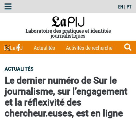
EN
|
PT
Laboratoire des pratiques et identités
journalistiques
Le LaPIJ
Actualités
Activités de recherche
Membres
Les Carnets du LaPIJ
Boîte à outils
ACTUALITÉS
Publications
Le dernier numéro de Sur le
journalisme, sur l’engagement
et la réflexivité des
chercheur.euses, est en ligne