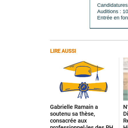
Candidatures
Auditions : 10
Entrée en fon
LIRE AUSSI
Gabrielle Ramain a
N
soutenu sa thèse,
D
consacrée aux
R
professionnel·les des RH
H