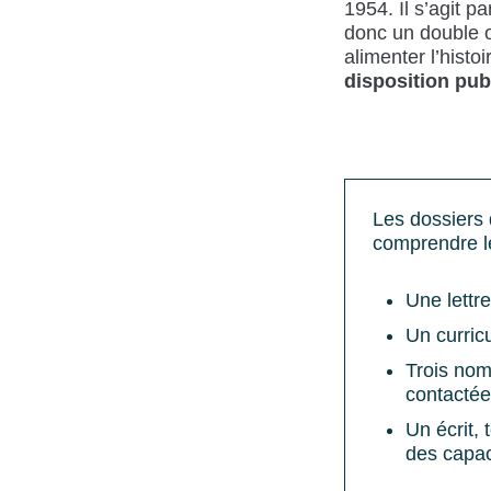
1954. Il s’agit p
donc un double o
alimenter l’histo
disposition pub
Les dossiers 
comprendre le
Une lettr
Un curricu
Trois nom
contactée
Un écrit, 
des capac