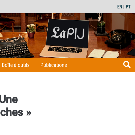
EN
|
PT
Boîte à outils
Publications
 Une
êches »