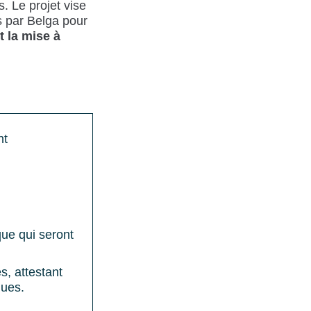
s. Le projet vise
 par Belga pour
t la mise à
nt
ue qui seront
es, attestant
ques.