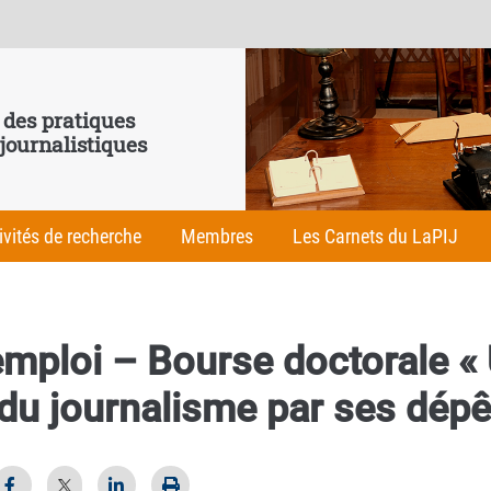
 des pratiques
 journalistiques
ivités de recherche
Membres
Les Carnets du LaPIJ
emploi – Bourse doctorale «
 du journalisme par ses dép