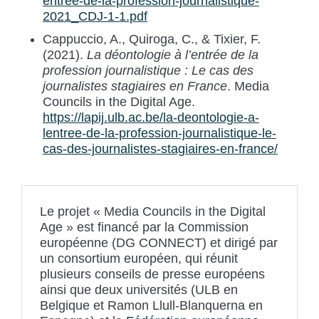
entree-de-la-profession-journalistique-
2021_CDJ-1-1.pdf
Cappuccio, A., Quiroga, C., & Tixier, F.
(2021).
La déontologie à l’entrée de la
profession journalistique : Le cas des
journalistes stagiaires en France
. Media
Councils in the Digital Age.
https://lapij.ulb.ac.be/la-deontologie-a-
lentree-de-la-profession-journalistique-le-
cas-des-journalistes-stagiaires-en-france/
Le projet « Media Councils in the Digital
Age » est financé par la Commission
européenne (DG CONNECT) et dirigé par
un consortium européen, qui réunit
plusieurs conseils de presse européens
ainsi que deux universités (ULB en
Belgique et Ramon Llull-Blanquerna en