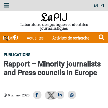
EN
|
PT
Laboratoire des pratiques et identités
journalistiques
Le LaPIJ
Actualités
Activités de recherche
Membres
Les Carnets du LaPIJ
Boîte à outils
PUBLICATIONS
Publications
Rapport – Minority journalists
and Press councils in Europe
6 janvier 2026