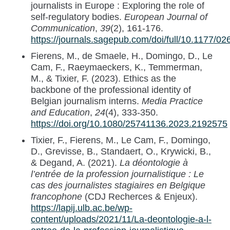
journalists in Europe : Exploring the role of
self-regulatory bodies.
European Journal of
Communication
,
39
(2), 161-176.
https://journals.sagepub.com/doi/full/10.1177/
Fierens, M., de Smaele, H., Domingo, D., Le
Cam, F., Raeymaeckers, K., Temmerman,
M., & Tixier, F. (2023). Ethics as the
backbone of the professional identity of
Belgian journalism interns.
Media Practice
and Education
,
24
(4), 333‑350.
https://doi.org/10.1080/25741136.2023.2192575
Tixier, F., Fierens, M., Le Cam, F., Domingo,
D., Grevisse, B., Standaert, O., Krywicki, B.,
& Degand, A. (2021).
La déontologie à
l’entrée de la profession journalistique : Le
cas des journalistes stagiaires en Belgique
francophone
(CDJ Recherces & Enjeux).
https://lapij.ulb.ac.be/wp-
content/uploads/2021/11/La-deontologie-a-l-