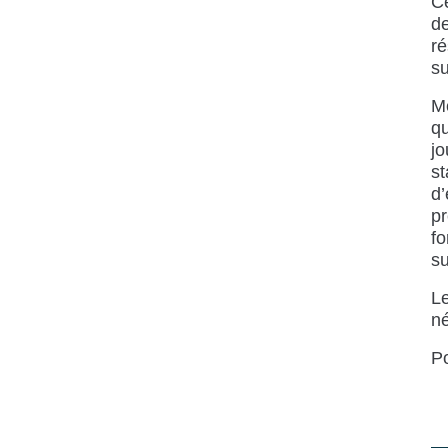
Ce
de
ré
su
Me
qu
jo
st
d’
pr
fo
su
Le
né
Po