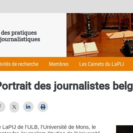
 des pratiques
 journalistiques
ivités de recherche
Membres
Les Carnets du LaPIJ
ortrait des journalistes bel
 LaPIJ de l’ULB, l’Université de Mons, le