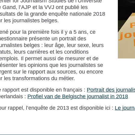
nter for Journalism Studies de l’Université
 Gand, l’AJP et la VVJ ont publié les
sultats de la grande enquête nationale 2018
r les journalistes belges.
né pour la première fois il y a 5 ans, ce
estionnaire présente un portrait des
urnalistes belges : leur âge, leur sexe, leurs
atuts, leurs carrières et les conditions
emplois. Il permet aussi de mesurer et de
ésenter les opinions que les journalistes se
rgent sur le rapport aux sources, ou encore
r les transformations du métier.
 rapport est disponible en français :
Portrait des journal
erlandais :
Prof
iel van de Belgische journalist in 2018
ur rappel, l’enquête de 2013 est disponible ici :
Le journ