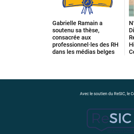
Gabrielle Ramain a
N
soutenu sa thèse,
D
consacrée aux
R
professionnel·les des RH
H
dans les médias belges
C
Avec le soutien du ReSIC, le C